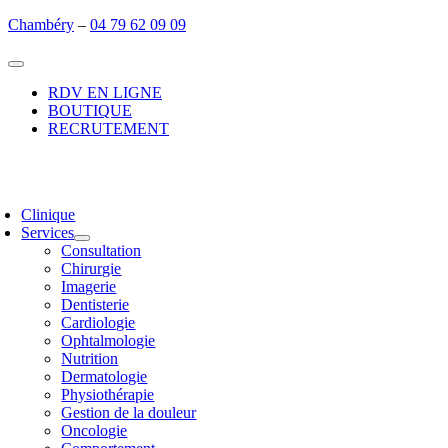
Passer
Chambéry
–
04 79 62 09 09
au
contenu
Toggle
Navigation
RDV EN LIGNE
BOUTIQUE
RECRUTEMENT
oggle
avigation
Clinique
Services
Consultation
Chirurgie
Imagerie
Dentisterie
Cardiologie
Ophtalmologie
Nutrition
Dermatologie
Physiothérapie
Gestion de la douleur
Oncologie